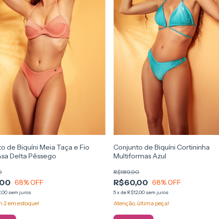
o de Biquíni Meia Taça e Fio
Conjunto de Biquíni Cortininha
Asa Delta Pêssego
Multiformas Azul
0
R$189,90
,00
R$60,00
68
% OFF
68
% OFF
,00
sem juros
5
x
de
R$12,00
sem juros
am
2
em estoque!
Atenção, última peça!