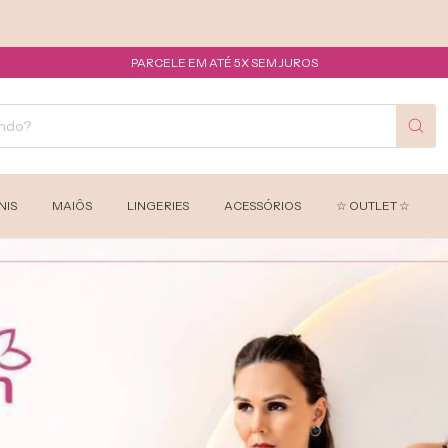
FRETE
PARCELE EM ATÉ 5X SEM JUROS
NIS
MAIÔS
LINGERIES
ACESSÓRIOS
☆ OUTLET ☆