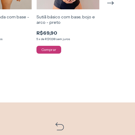
nda com base -
Sutiã básico com base, bojo e
Sutiã básico co
arco - preto
arco - nude
R$69,90
R$69,90
os
5
x
de
R$13,98
sem juros
5
x
de
R$13,98
sem jur
Comprar
Comprar