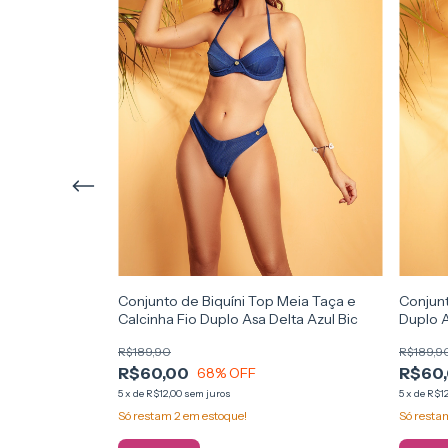
decote V e Fio
Conjunto de Biquíni Top Meia Taça e
Conjunt
Calcinha Fio Duplo Asa Delta Azul Bic
Duplo 
R$189,90
R$189,9
R$60,00
R$60
68
% OFF
5
x
de
R$12,00
sem juros
5
x
de
R$12
Só restam
2
em estoque!
Só rest